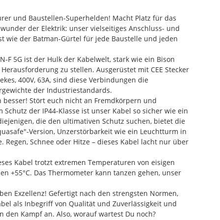
urer und Baustellen-Superhelden! Macht Platz für das
swunder der Elektrik: unser vielseitiges Anschluss- und
st wie der Batman-Gürtel für jede Baustelle und jeden
 5G ist der Hulk der Kabelwelt, stark wie ein Bison
er Herausforderung zu stellen. Ausgerüstet mit CEE Stecker
es, 400V, 63A, sind diese Verbindungen die
gewichte der Industriestandards.
h besser! Stört euch nicht an Fremdkörpern und
 Schutz der IP44-Klasse ist unser Kabel so sicher wie ein
iejenigen, die den ultimativen Schutz suchen, bietet die
quasafe"-Version, Unzerstörbarkeit wie ein Leuchtturm in
 Regen, Schnee oder Hitze – dieses Kabel lacht nur über
ieses Kabel trotzt extremen Temperaturen von eisigen
men +55°C. Das Thermometer kann tanzen gehen, unser
eben Exzellenz! Gefertigt nach den strengsten Normen,
bel als Inbegriff von Qualität und Zuverlässigkeit und
en den Kampf an. Also, worauf wartest Du noch?