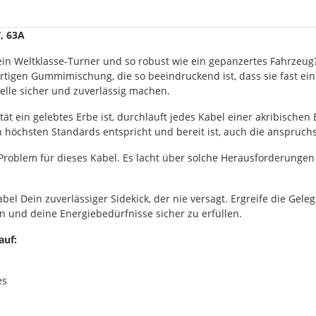
, 63A
ie ein Weltklasse-Turner und so robust wie ein gepanzertes Fahrze
tigen Gummimischung, die so beeindruckend ist, dass sie fast eine
elle sicher und zuverlässig machen.
ität ein gelebtes Erbe ist, durchläuft jedes Kabel einer akribisc
 höchsten Standards entspricht und bereit ist, auch die anspruch
roblem für dieses Kabel. Es lacht über solche Herausforderungen 
el Dein zuverlässiger Sidekick, der nie versagt. Ergreife die Gel
en und deine Energiebedürfnisse sicher zu erfüllen.
auf:
es