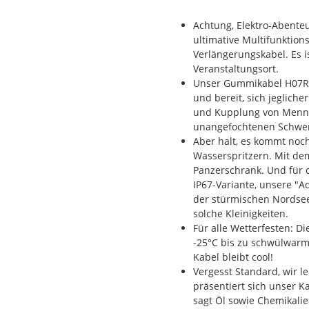
Achtung, Elektro-Abente
ultimative Multifunktion
Verlängerungskabel. Es i
Veranstaltungsort.
Unser Gummikabel H07RN-F
und bereit, sich jeglich
und Kupplung von Mennek
unangefochtenen Schwer
Aber halt, es kommt noc
Wasserspritzern. Mit dem
Panzerschrank. Und für d
IP67-Variante, unsere "A
der stürmischen Nordsee.
solche Kleinigkeiten.
Für alle Wetterfesten: D
-25°C bis zu schwülwar
Kabel bleibt cool!
Vergesst Standard, wir l
präsentiert sich unser Ka
sagt Öl sowie Chemikali