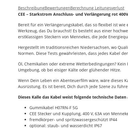
Beschreibung
Bewertungen
Berechnung Leitungsverlust
CEE – Starkstrom Anschluss- und Verlängerung rot 400V
Bereit für ein Verlängerungskabel, das so flexibel ist w
Werkzeug, das Du brauchst! Es besteht aus einer hochwer
erstklassigen Steckern von Mennekes, die jede Energiequ
Hergestellt im traditionsreichen Niedersachsen, wo Qual
Normen. Diese Tests gewährleisten, dass jedes Kabel den
Öl, Chemikalien oder extreme Wetterbedingungen? Kein P
Umgebung, ob bei eisiger Kälte oder glühender Hitze.
Wenn Dein Leben ein Abenteuerfilm wäre, wäre dieses Kab
Ausrüstung. Es ist bereit, Dich durch jede Szene zu führ
Dieses Kalle das Kabel weist folgende technische Daten 
Gummikabel H07RN-F 5G
CEE Stecker und Kupplung, 400 V, 63A von Mennek
fremdkörper- und spritzwassergeschützt IP44
optional: staub- und wasserdicht IP67