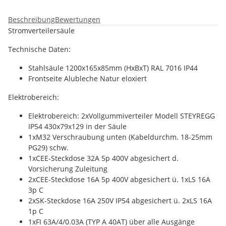
Beschreibung
Bewertungen
Stromverteilersäule
Technische Daten:
Stahlsäule 1200x165x85mm (HxBxT) RAL 7016 IP44
Frontseite Alubleche Natur eloxiert
Elektrobereich:
Elektrobereich: 2xVollgummiverteiler Modell STEYREGG
IP54 430x79x129 in der Säule
1xM32 Verschraubung unten (Kabeldurchm. 18-25mm
PG29) schw.
1xCEE-Steckdose 32A 5p 400V abgesichert d.
Vorsicherung Zuleitung
2xCEE-Steckdose 16A 5p 400V abgesichert ü. 1xLS 16A
3p C
2xSK-Steckdose 16A 250V IP54 abgesichert ü. 2xLS 16A
1p C
1xFI 63A/4/0.03A (TYP A 40AT) über alle Ausgänge