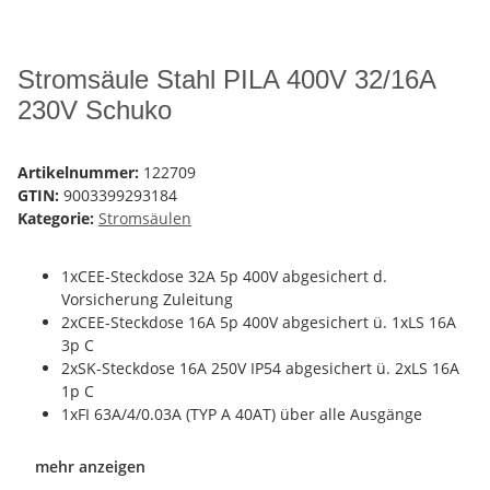
Stromsäule Stahl PILA 400V 32/16A
230V Schuko
Artikelnummer:
122709
GTIN:
9003399293184
Kategorie:
Stromsäulen
1xCEE-Steckdose 32A 5p 400V abgesichert d.
Vorsicherung Zuleitung
2xCEE-Steckdose 16A 5p 400V abgesichert ü. 1xLS 16A
3p C
2xSK-Steckdose 16A 250V IP54 abgesichert ü. 2xLS 16A
1p C
1xFI 63A/4/0.03A (TYP A 40AT) über alle Ausgänge
mehr anzeigen