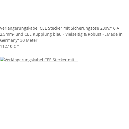
Verlängerungskabel CEE Stecker mit Sicherungsöse 230V/16 A
2,5mm² und CEE Kupplung blau - Vielseitig & Robust - „Made in
Germany“ 30 Meter
112,10 €
*