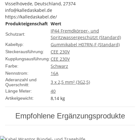
Visselhövede, Deutschland, 27374
info@kalledaskabel.de
https://kalledaskabel.de/
Produkteigenschaft
Wert
IP44 Fremdkörper- und
Schutzart:
Spritzwassergeschützt (Standard)
Gummikabel H07RN-F (Standard)
Kabeltyp:
CEE 230V
Steckerausführung:
CEE 230V
Kupplungsausführung:
Schwarz
Farbe:
16A
Nennstrom:
Aderanzahl und
3 x 2,5 mm² (3G2,5)
Querschnitt:
40
Länge Meter:
8,14
kg
Artikelgewicht:
Empfohlene Ergänzungsprodukte