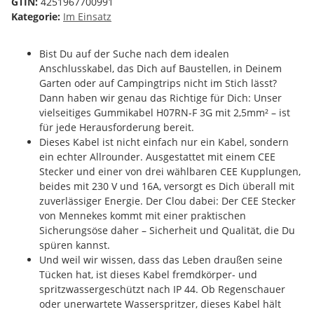
GTIN:
4251967700991
Kategorie:
Im Einsatz
Bist Du auf der Suche nach dem idealen
Anschlusskabel, das Dich auf Baustellen, in Deinem
Garten oder auf Campingtrips nicht im Stich lässt?
Dann haben wir genau das Richtige für Dich: Unser
vielseitiges Gummikabel H07RN-F 3G mit 2,5mm² – ist
für jede Herausforderung bereit.
Dieses Kabel ist nicht einfach nur ein Kabel, sondern
ein echter Allrounder. Ausgestattet mit einem CEE
Stecker und einer von drei wählbaren CEE Kupplungen,
beides mit 230 V und 16A, versorgt es Dich überall mit
zuverlässiger Energie. Der Clou dabei: Der CEE Stecker
von Mennekes kommt mit einer praktischen
Sicherungsöse daher – Sicherheit und Qualität, die Du
spüren kannst.
Und weil wir wissen, dass das Leben draußen seine
Tücken hat, ist dieses Kabel fremdkörper- und
spritzwassergeschützt nach IP 44. Ob Regenschauer
oder unerwartete Wasserspritzer, dieses Kabel hält