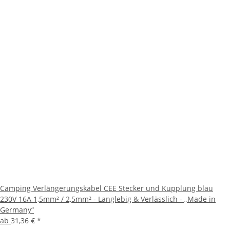
Camping Verlängerungskabel CEE Stecker und Kupplung blau
230V 16A 1,5mm² / 2,5mm² - Langlebig & Verlässlich - „Made in
Germany“
ab
31,36 €
*