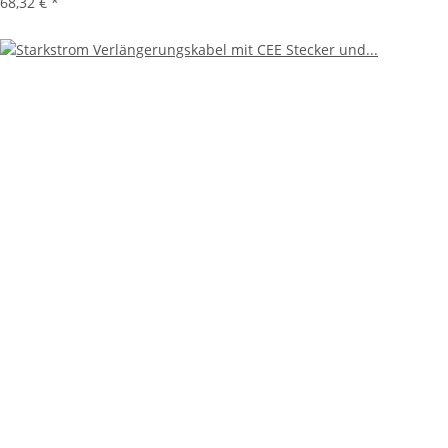
68,32 €
*