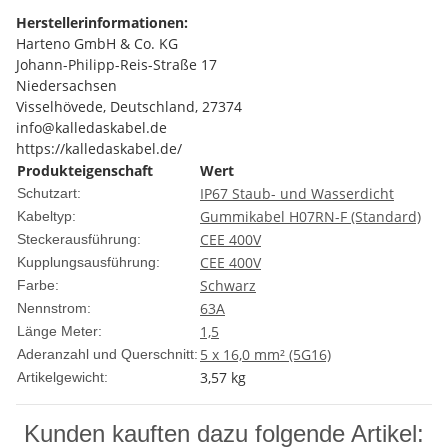
Herstellerinformationen:
Harteno GmbH & Co. KG
Johann-Philipp-Reis-Straße 17
Niedersachsen
Visselhövede, Deutschland, 27374
info@kalledaskabel.de
https://kalledaskabel.de/
Produkteigenschaft
Wert
IP67 Staub- und Wasserdicht
Schutzart:
Gummikabel H07RN-F (Standard)
Kabeltyp:
CEE 400V
Steckerausführung:
CEE 400V
Kupplungsausführung:
Schwarz
Farbe:
63A
Nennstrom:
1,5
Länge Meter:
5 x 16,0 mm² (5G16)
Aderanzahl und Querschnitt:
3,57
kg
Artikelgewicht:
Kunden kauften dazu folgende Artikel: