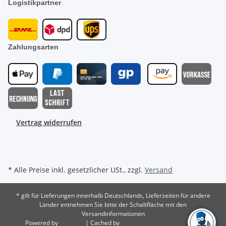
Logistikpartner
Zahlungsarten
Vertrag widerrufen
* Alle Preise inkl. gesetzlicher USt., zzgl.
Versand
* gilt für Lieferungen innerhalb Deutschlands, Lieferzeiten für andere
Länder entnehmen Sie bitte der Schaltfläche mit den
Versandinformationen
Powered by
JTL-Shop
| Cached by
ecomDATA LiteSpeed Cache