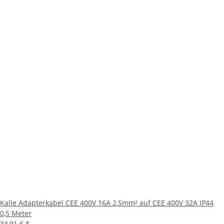
Kalle Adapterkabel CEE 400V 16A 2,5mm² auf CEE 400V 32A IP44
0,5 Meter
34,91 €
*