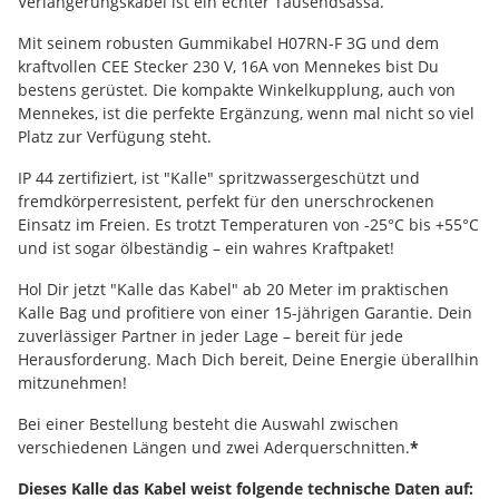
Verlängerungskabel ist ein echter Tausendsassa.
Mit seinem robusten Gummikabel H07RN-F 3G und dem
kraftvollen CEE Stecker 230 V, 16A von Mennekes bist Du
bestens gerüstet. Die kompakte Winkelkupplung, auch von
Mennekes, ist die perfekte Ergänzung, wenn mal nicht so viel
Platz zur Verfügung steht.
IP 44 zertifiziert, ist "Kalle" spritzwassergeschützt und
fremdkörperresistent, perfekt für den unerschrockenen
Einsatz im Freien. Es trotzt Temperaturen von -25°C bis +55°C
und ist sogar ölbeständig – ein wahres Kraftpaket!
Hol Dir jetzt "Kalle das Kabel" ab 20 Meter im praktischen
Kalle Bag und profitiere von einer 15-jährigen Garantie. Dein
zuverlässiger Partner in jeder Lage – bereit für jede
Herausforderung. Mach Dich bereit, Deine Energie überallhin
mitzunehmen!
Bei einer Bestellung besteht die Auswahl zwischen
verschiedenen Längen und zwei Aderquerschnitten.
*
Dieses Kalle das Kabel weist folgende technische Daten auf: