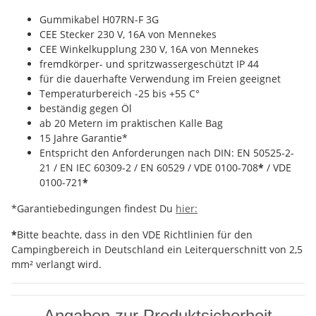
Gummikabel H07RN-F 3G
CEE Stecker 230 V, 16A von Mennekes
CEE Winkelkupplung 230 V, 16A von Mennekes
fremdkörper- und spritzwassergeschützt IP 44
für die dauerhafte Verwendung im Freien geeignet
Temperaturbereich -25 bis +55 C°
beständig gegen Öl
ab 20 Metern im praktischen Kalle Bag
15 Jahre Garantie*
Entspricht den Anforderungen nach DIN: EN 50525-2-
21 / EN IEC 60309-2 / EN 60529 / VDE 0100-708
*
/ VDE
0100-721
*
*Garantiebedingungen findest Du
hier:
*
Bitte beachte, dass in den VDE Richtlinien für den
Campingbereich in Deutschland ein Leiterquerschnitt von 2,5
mm² verlangt wird.
Angaben zur Produktsicherheit