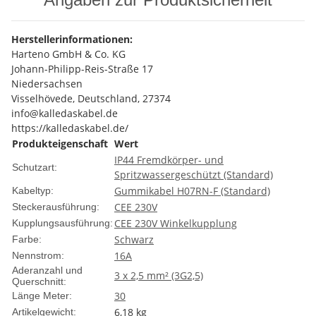
Herstellerinformationen:
Harteno GmbH & Co. KG
Johann-Philipp-Reis-Straße 17
Niedersachsen
Visselhövede, Deutschland, 27374
info@kalledaskabel.de
https://kalledaskabel.de/
Produkteigenschaft
Wert
IP44 Fremdkörper- und
Schutzart:
Spritzwassergeschützt (Standard)
Gummikabel H07RN-F (Standard)
Kabeltyp:
CEE 230V
Steckerausführung:
CEE 230V Winkelkupplung
Kupplungsausführung:
Schwarz
Farbe:
16A
Nennstrom:
Aderanzahl und
3 x 2,5 mm² (3G2,5)
Querschnitt:
30
Länge Meter:
6,18
kg
Artikelgewicht: