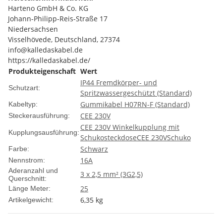
Harteno GmbH & Co. KG
Johann-Philipp-Reis-Straße 17
Niedersachsen
Visselhövede, Deutschland, 27374
info@kalledaskabel.de
https://kalledaskabel.de/
Produkteigenschaft
Wert
IP44 Fremdkörper- und
Schutzart:
Spritzwassergeschützt (Standard)
Gummikabel H07RN-F (Standard)
Kabeltyp:
CEE 230V
Steckerausführung:
CEE 230V Winkelkupplung mit
Kupplungsausführung:
Schukosteckdose
CEE 230V
Schuko
Schwarz
Farbe:
16A
Nennstrom:
Aderanzahl und
3 x 2,5 mm² (3G2,5)
Querschnitt:
25
Länge Meter:
6,35
kg
Artikelgewicht: