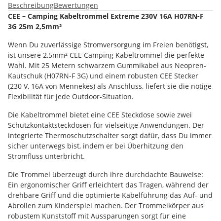
Beschreibung
Bewertungen
CEE – Camping Kabeltrommel Extreme 230V 16A H07RN-F
3G 25m 2,5mm²
Wenn Du zuverlässige Stromversorgung im Freien benötigst,
ist unsere 2,5mm² CEE Camping Kabeltrommel die perfekte
Wahl. Mit 25 Metern schwarzem Gummikabel aus Neopren-
Kautschuk (H07RN-F 3G) und einem robusten CEE Stecker
(230 V, 16A von Mennekes) als Anschluss, liefert sie die nötige
Flexibilität für jede Outdoor-Situation.
Die Kabeltrommel bietet eine CEE Steckdose sowie zwei
Schutzkontaktsteckdosen für vielseitige Anwendungen. Der
integrierte Thermoschutzschalter sorgt dafür, dass Du immer
sicher unterwegs bist, indem er bei Überhitzung den
Stromfluss unterbricht.
Die Trommel überzeugt durch ihre durchdachte Bauweise:
Ein ergonomischer Griff erleichtert das Tragen, während der
drehbare Griff und die optimierte Kabelführung das Auf- und
Abrollen zum Kinderspiel machen. Der Trommelkörper aus
robustem Kunststoff mit Aussparungen sorgt für eine