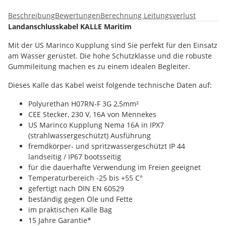
Beschreibung
Bewertungen
Berechnung Leitungsverlust
Landanschlusskabel KALLE Maritim
Mit der US Marinco Kupplung sind Sie perfekt für den Einsatz
am Wasser gerüstet. Die hohe Schutzklasse und die robuste
Gummileitung machen es zu einem idealen Begleiter.
Dieses Kalle das Kabel weist folgende technische Daten auf:
Polyurethan H07RN-F 3G 2,5mm²
CEE Stecker, 230 V, 16A von Mennekes
US Marinco Kupplung Nema 16A in IPX7
(strahlwassergeschützt) Ausführung
fremdkörper- und spritzwassergeschützt IP 44
landseitig / IP67 bootsseitig
für die dauerhafte Verwendung im Freien geeignet
Temperaturbereich -25 bis +55 C°
gefertigt nach DIN EN 60529
beständig gegen Öle und Fette
im praktischen Kalle Bag
15 Jahre Garantie*