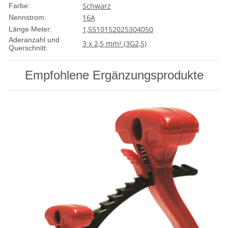
Schwarz
Farbe:
16A
Nennstrom:
1,5
5
10
15
20
25
30
40
50
Länge Meter:
Aderanzahl und
3 x 2,5 mm² (3G2,5)
Querschnitt:
Empfohlene Ergänzungsprodukte