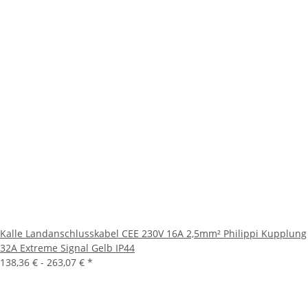
Kalle Landanschlusskabel CEE 230V 16A 2,5mm² Philippi Kupplung
32A Extreme Signal Gelb IP44
138,36 € -
263,07 €
*