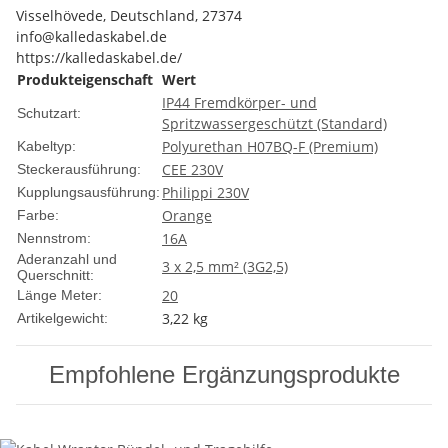
Visselhövede, Deutschland, 27374
info@kalledaskabel.de
https://kalledaskabel.de/
Produkteigenschaft
Wert
IP44 Fremdkörper- und
Schutzart:
Spritzwassergeschützt (Standard)
Polyurethan H07BQ-F (Premium)
Kabeltyp:
CEE 230V
Steckerausführung:
Philippi 230V
Kupplungsausführung:
Orange
Farbe:
16A
Nennstrom:
Aderanzahl und
3 x 2,5 mm² (3G2,5)
Querschnitt:
20
Länge Meter:
3,22
kg
Artikelgewicht:
Empfohlene Ergänzungsprodukte