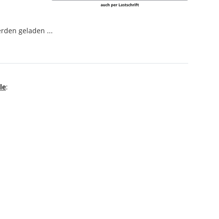
den geladen ...
le
: