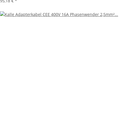
95,18 €
*