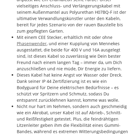
vielseitiges Anschluss- und Verlängerungskabel mit
seinem Außenmantel aus Polyurethan H07BQ-F ist der
ultimative Verwandlungskünstler unter den Kabeln,
bereit für jedes Szenario von der rauen Baustelle bis
zum gepflegten Garten.
Mit einem CEE Stecker, erhältlich mit oder ohne
Phasenwender
, und einer Kupplung von Mennekes
ausgestattet, die beide für 400 V und 16A ausgelegt
sind, ist dieses Kabel so zuverlässig wie Dein bester
Freund nach einem langen Tag – immer da, um Dich
anzuschließen und nie müde, Dir Energie zu liefern.
Dieses Kabel hat keine Angst vor Wasser oder Dreck.
Dank seiner IP 44 Zertifizierung ist es wie ein
Bodyguard für Deine elektrischen Bedürfnisse – es
schützt vor Spritzern und Schmutz, sodass Du
entspannt zurücklehnen kannst, komme was wolle.
Nicht nur hart im Nehmen, sondern auch geschmeidig
wie ein Akrobat, unser Kabel ist auf Abrieb-, Schnitt-
und Reißfestigkeit getestet. Plus, die feindrähtigen
Litzenleiter geben ihm die Flexibilität eines Gummi-
Bandes, während es extremen Witterungsbedingungen