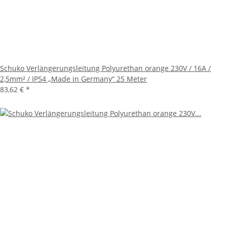
Schuko Verlängerungsleitung Polyurethan orange 230V / 16A /
2,5mm² / IP54 „Made in Germany“ 25 Meter
83,62 €
*