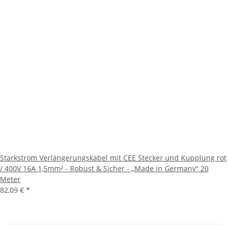
Starkstrom Verlängerungskabel mit CEE Stecker und Kupplung rot
/ 400V 16A 1,5mm² - Robust & Sicher - „Made in Germany“ 20
Meter
82,09 €
*