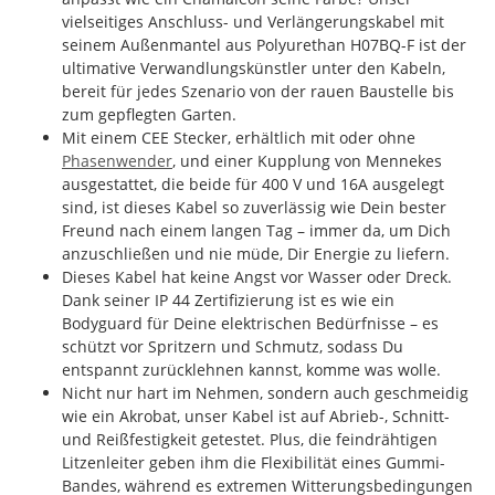
vielseitiges Anschluss- und Verlängerungskabel mit
seinem Außenmantel aus Polyurethan H07BQ-F ist der
ultimative Verwandlungskünstler unter den Kabeln,
bereit für jedes Szenario von der rauen Baustelle bis
zum gepflegten Garten.
Mit einem CEE Stecker, erhältlich mit oder ohne
Phasenwender
, und einer Kupplung von Mennekes
ausgestattet, die beide für 400 V und 16A ausgelegt
sind, ist dieses Kabel so zuverlässig wie Dein bester
Freund nach einem langen Tag – immer da, um Dich
anzuschließen und nie müde, Dir Energie zu liefern.
Dieses Kabel hat keine Angst vor Wasser oder Dreck.
Dank seiner IP 44 Zertifizierung ist es wie ein
Bodyguard für Deine elektrischen Bedürfnisse – es
schützt vor Spritzern und Schmutz, sodass Du
entspannt zurücklehnen kannst, komme was wolle.
Nicht nur hart im Nehmen, sondern auch geschmeidig
wie ein Akrobat, unser Kabel ist auf Abrieb-, Schnitt-
und Reißfestigkeit getestet. Plus, die feindrähtigen
Litzenleiter geben ihm die Flexibilität eines Gummi-
Bandes, während es extremen Witterungsbedingungen