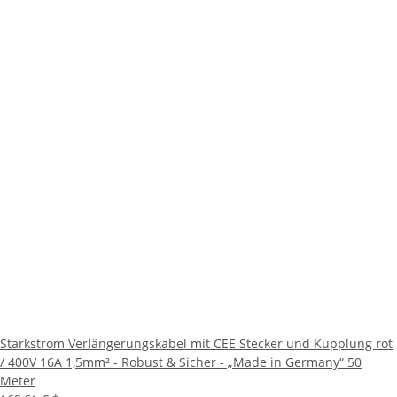
Starkstrom Verlängerungskabel mit CEE Stecker und Kupplung rot
/ 400V 16A 1,5mm² - Robust & Sicher - „Made in Germany“ 50
Meter