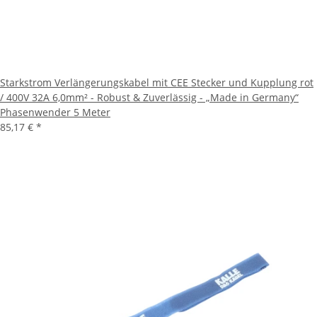
Starkstrom Verlängerungskabel mit CEE Stecker und Kupplung rot
/ 400V 32A 6,0mm² - Robust & Zuverlässig - „Made in Germany“
Phasenwender 5 Meter
85,17 €
*