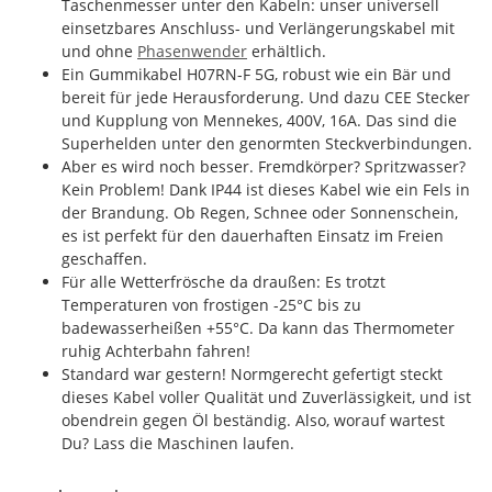
Taschenmesser unter den Kabeln: unser universell
einsetzbares Anschluss- und Verlängerungskabel mit
und ohne
Phasenwender
erhältlich.
Ein Gummikabel H07RN-F 5G, robust wie ein Bär und
bereit für jede Herausforderung. Und dazu CEE Stecker
und Kupplung von Mennekes, 400V, 16A. Das sind die
Superhelden unter den genormten Steckverbindungen.
Aber es wird noch besser. Fremdkörper? Spritzwasser?
Kein Problem! Dank IP44 ist dieses Kabel wie ein Fels in
der Brandung. Ob Regen, Schnee oder Sonnenschein,
es ist perfekt für den dauerhaften Einsatz im Freien
geschaffen.
Für alle Wetterfrösche da draußen: Es trotzt
Temperaturen von frostigen -25°C bis zu
badewasserheißen +55°C. Da kann das Thermometer
ruhig Achterbahn fahren!
Standard war gestern! Normgerecht gefertigt steckt
dieses Kabel voller Qualität und Zuverlässigkeit, und ist
obendrein gegen Öl beständig. Also, worauf wartest
Du? Lass die Maschinen laufen.