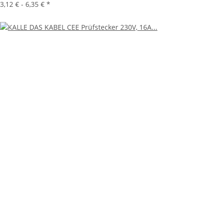
3,12 € -
6,35 €
*