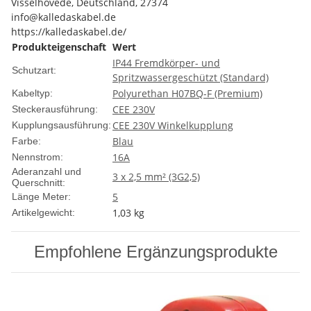
Visselhövede, Deutschland, 27374
info@kalledaskabel.de
https://kalledaskabel.de/
Produkteigenschaft
Wert
IP44 Fremdkörper- und
Schutzart:
Spritzwassergeschützt (Standard)
Polyurethan H07BQ-F (Premium)
Kabeltyp:
CEE 230V
Steckerausführung:
CEE 230V Winkelkupplung
Kupplungsausführung:
Blau
Farbe:
16A
Nennstrom:
Aderanzahl und
3 x 2,5 mm² (3G2,5)
Querschnitt:
5
Länge Meter:
1,03
kg
Artikelgewicht:
Empfohlene Ergänzungsprodukte