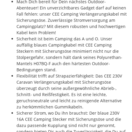
Mach Dich bereit für Dein nächstes Outdoor-
Abenteuer! Ein unverzichtbares Gadget darf auf keinen
Fall fehlen: unser CEE Camping Verlängerungskabel mit
Sicherungsöse. Zuverlässige Stromversorgung am
Campingplatz? Mit diesem robusten und hochwertigen
Kabel kein Problem!
Sicherheit ist beim Camping das A und O. Unser
auffällig blaues Campingkabel mit CEE Camping
Steckern mit Sicherungsöse minimiert nicht nur die
Stolpergefahr, sondern hält dank seines Polyurethan-
Mantels H07BQ-F auch den härtesten Outdoor-
Bedingungen stand.
Flexibilität trifft auf Strapazierfähigkeit: Das CEE 230V
Caravan Verlängerungskabel mit Sicherungsöse
überzeugt durch seine außergewöhnliche Abrieb-,
Schnitt- und Reißfestigkeit. Es ist eine leichte,
geruchsneutrale und leicht zu reinigende Alternative
zu herkömmlichen Gummikabeln.
Sicherer Strom, wo Du ihn brauchst: Der blaue 230V
16A CEE Camping Stecker mit Sicherungsöse und die
dazu passende Kupplung sind nicht nur genormt,
sondern bieten Dir auch die Zuverlässigkeit, die Du auf