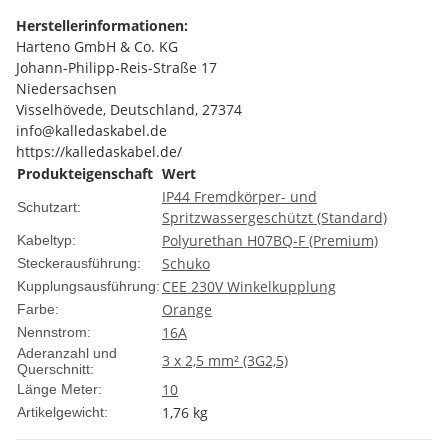
Herstellerinformationen:
Harteno GmbH & Co. KG
Johann-Philipp-Reis-Straße 17
Niedersachsen
Visselhövede, Deutschland, 27374
info@kalledaskabel.de
https://kalledaskabel.de/
Produkteigenschaft
Wert
IP44 Fremdkörper- und
Schutzart:
Spritzwassergeschützt (Standard)
Polyurethan H07BQ-F (Premium)
Kabeltyp:
Schuko
Steckerausführung:
CEE 230V Winkelkupplung
Kupplungsausführung:
Orange
Farbe:
16A
Nennstrom:
Aderanzahl und
3 x 2,5 mm² (3G2,5)
Querschnitt:
10
Länge Meter:
1,76
kg
Artikelgewicht: