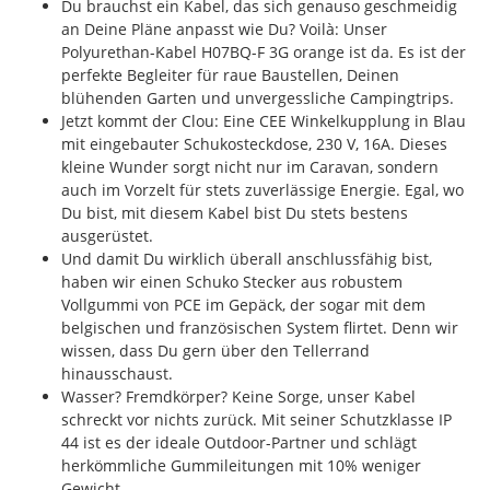
Du brauchst ein Kabel, das sich genauso geschmeidig
an Deine Pläne anpasst wie Du? Voilà: Unser
Polyurethan-Kabel H07BQ-F 3G orange ist da. Es ist der
perfekte Begleiter für raue Baustellen, Deinen
blühenden Garten und unvergessliche Campingtrips.
Jetzt kommt der Clou: Eine CEE Winkelkupplung in Blau
mit eingebauter Schukosteckdose, 230 V, 16A. Dieses
kleine Wunder sorgt nicht nur im Caravan, sondern
auch im Vorzelt für stets zuverlässige Energie. Egal, wo
Du bist, mit diesem Kabel bist Du stets bestens
ausgerüstet.
Und damit Du wirklich überall anschlussfähig bist,
haben wir einen Schuko Stecker aus robustem
Vollgummi von PCE im Gepäck, der sogar mit dem
belgischen und französischen System flirtet. Denn wir
wissen, dass Du gern über den Tellerrand
hinausschaust.
Wasser? Fremdkörper? Keine Sorge, unser Kabel
schreckt vor nichts zurück. Mit seiner Schutzklasse IP
44 ist es der ideale Outdoor-Partner und schlägt
herkömmliche Gummileitungen mit 10% weniger
Gewicht.