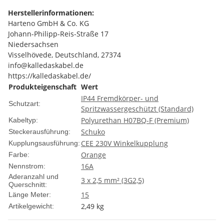
Herstellerinformationen:
Harteno GmbH & Co. KG
Johann-Philipp-Reis-Straße 17
Niedersachsen
Visselhövede, Deutschland, 27374
info@kalledaskabel.de
https://kalledaskabel.de/
Produkteigenschaft
Wert
IP44 Fremdkörper- und
Schutzart:
Spritzwassergeschützt (Standard)
Polyurethan H07BQ-F (Premium)
Kabeltyp:
Schuko
Steckerausführung:
CEE 230V Winkelkupplung
Kupplungsausführung:
Orange
Farbe:
16A
Nennstrom:
Aderanzahl und
3 x 2,5 mm² (3G2,5)
Querschnitt:
15
Länge Meter:
2,49
kg
Artikelgewicht: