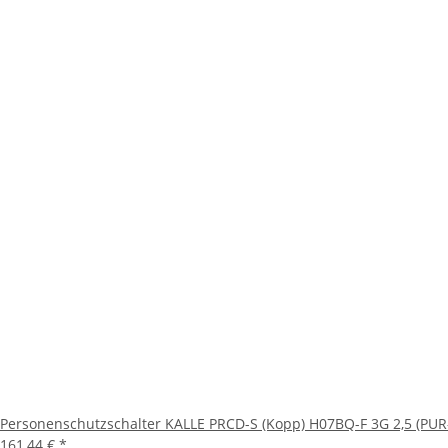
Personenschutzschalter KALLE PRCD-S (Kopp) H07BQ-F 3G 2,5 (PUR
161,44 €
*