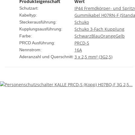
Produkteigenschaft
Wert
IP44 Fremdkörper- und Spritz
Schutzart:
Gummikabel H07RN-F (Standa
Kabeltyp:
Schuko
Steckerausführung:
Schuko 3-Fach Kupplung
Kupplungsausführung:
Schwarz
Blau
Orange
Gelb
Farbe:
PRCD-S
PRCD Ausführung:
16A
Nennstrom:
3 x 2,5 mm² (3G2,5)
Aderanzahl und Querschnitt: