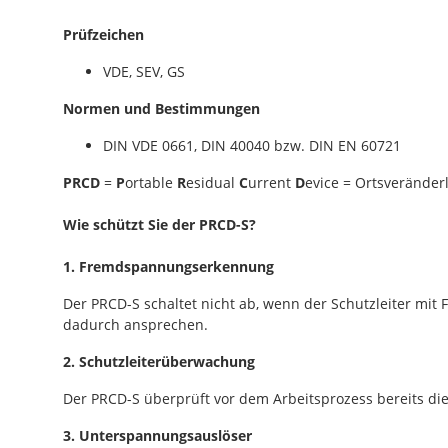
Prüfzeichen
VDE, SEV, GS
Normen und Bestimmungen
DIN VDE 0661, DIN 40040 bzw. DIN EN 60721
PRCD
=
P
ortable
R
esidual
C
urrent
D
evice = Ortsveränder
Wie schützt Sie der PRCD-S?
1. Fremdspannungserkennung
Der PRCD-S schaltet nicht ab, wenn der Schutzleiter mit
dadurch ansprechen.
2. Schutzleiterüberwachung
Der PRCD-S überprüft vor dem Arbeitsprozess bereits die
3. Unterspannungsauslöser