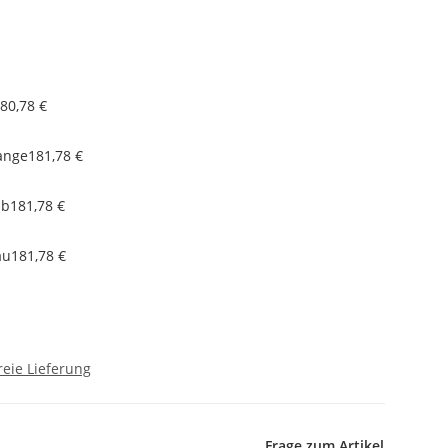
80,78 €
ange
181,78 €
lb
181,78 €
au
181,78 €
eie Lieferung
Frage zum Artikel