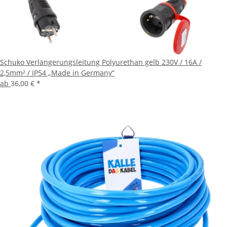
Schuko Verlängerungsleitung Polyurethan gelb 230V / 16A /
2,5mm² / IP54 „Made in Germany“
ab
36,00 €
*