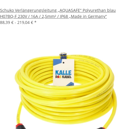
Schuko Verlängerungsleitung „AQUASAFE“ Polyurethan blau
H07BQ-F 230V / 16A / 2,5mm² / IP68 „Made in Germany“
88,39 € -
219,04 €
*