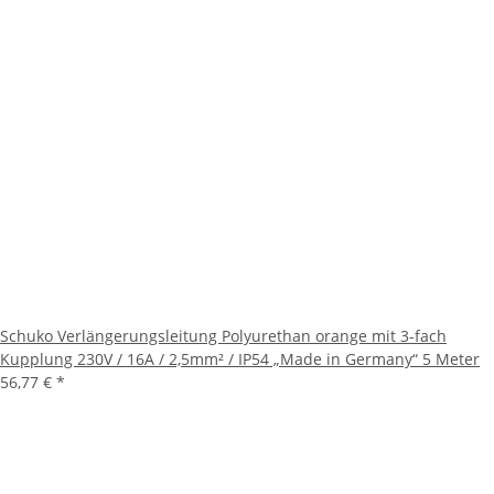
Schuko Verlängerungsleitung Polyurethan orange mit 3-fach
Kupplung 230V / 16A / 2,5mm² / IP54 „Made in Germany“ 5 Meter
56,77 €
*