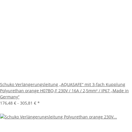
Schuko Verlängerungsleitung „AQUASAFE“ mit 3-fach Kupplung
Polyurethan orange H07BQ-F 230V / 16A / 2,5mm² / IP67 „Made in
Germany“
176,48 € -
305,81 €
*