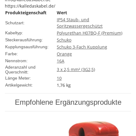
https://kalledaskabel.de/
Produkteigenschaft
Wert
IP54 Staub- und
Schutzart:
Spritzwassergeschützt
Polyurethan H07BQ-F (Premium)
Kabeltyp:
Schuko
Steckerausführung:
Schuko 3-Fach Kupplung
Kupplungsausführung:
Orange
Farbe:
16A
Nennstrom:
Aderanzahl und
3 x 2,5 mm² (3G2,5)
Querschnitt:
10
Länge Meter:
1,76
kg
Artikelgewicht:
Empfohlene Ergänzungsprodukte