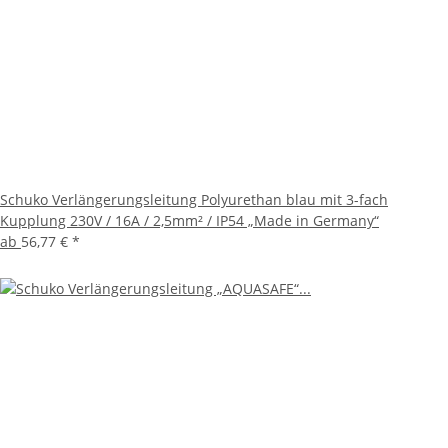
Schuko Verlängerungsleitung Polyurethan blau mit 3-fach
Kupplung 230V / 16A / 2,5mm² / IP54 „Made in Germany“
ab
56,77 €
*