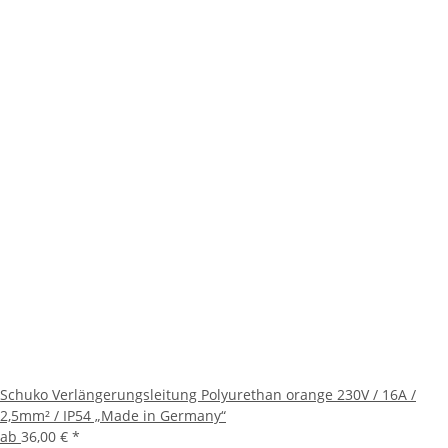
Schuko Verlängerungsleitung Polyurethan orange 230V / 16A /
2,5mm² / IP54 „Made in Germany“
ab
36,00 €
*